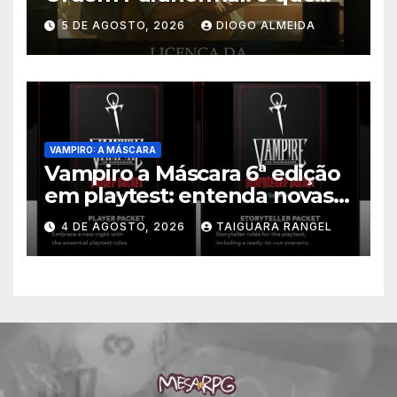
muda nos direitos autorais
5 DE AGOSTO, 2026
DIOGO ALMEIDA
VAMPIRO: A MÁSCARA
Vampiro a Máscara 6ª edição
em playtest: entenda novas
regras
4 DE AGOSTO, 2026
TAIGUARA RANGEL