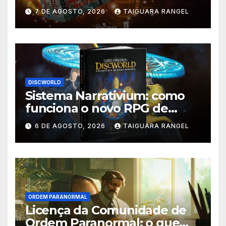
supera meta no Catarse
7 DE AGOSTO, 2026
TAIGUARA RANGEL
DISCWORLD
Sistema Narrativium: como
funciona o novo RPG de
Discworld
6 DE AGOSTO, 2026
TAIGUARA RANGEL
ORDEM PARANORMAL
Licença da Comunidade de
Ordem Paranormal: o que