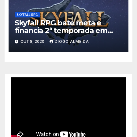
SKYFALL RPG
Skyfall RPG bate meta e
financia 2ª temporada em
três dias
OUT 8, 2020
DIOGO ALMEIDA