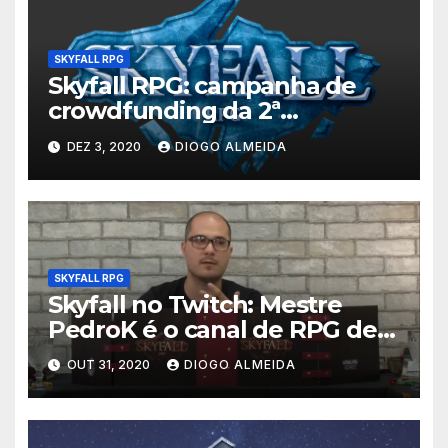
SKYFALL RPG
Skyfall RPG: campanha de
crowdfunding da 2ª
temporada
DEZ 3, 2020
DIOGO ALMEIDA
SKYFALL RPG
Skyfall no Twitch: Mestre
PedroK é o canal de RPG de
mesa mais assistido de
OUT 31, 2020
DIOGO ALMEIDA
outubro