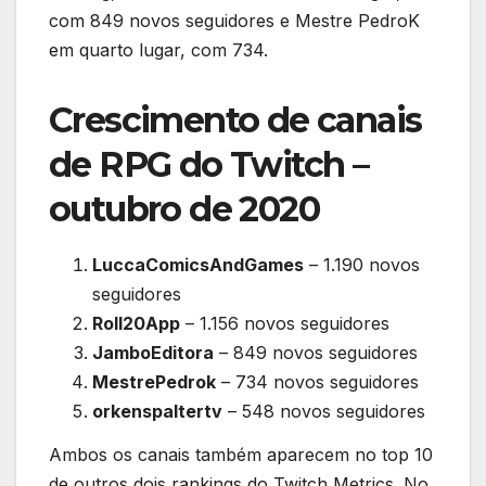
com 849 novos seguidores e Mestre PedroK
em quarto lugar, com 734.
Crescimento de canais
de RPG do Twitch –
outubro de 2020
LuccaComicsAndGames
– 1.190 novos
seguidores
Roll20App
– 1.156 novos seguidores
JamboEditora
– 849 novos seguidores
MestrePedrok
– 734 novos seguidores
orkenspaltertv
– 548 novos seguidores
Ambos os canais também aparecem no top 10
de outros dois rankings do Twitch Metrics. No