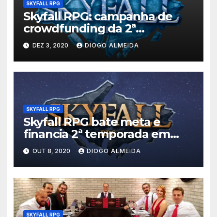
SKYFALL RPG
Skyfall RPG: campanha de
crowdfunding da 2ª
temporada
DEZ 3, 2020
DIOGO ALMEIDA
SKYFALL RPG
Skyfall RPG bate meta e
financia 2ª temporada em
três dias
OUT 8, 2020
DIOGO ALMEIDA
SKYFALL RPG