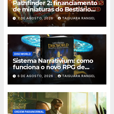
Pathfinder 2: financiamento
de miniaturas do Bestiário
supera meta no Catarse
7 DE AGOSTO, 2026
TAIGUARA RANGEL
DISCWORLD
Sistema Narrativium: como
funciona o novo RPG de
Discworld
6 DE AGOSTO, 2026
TAIGUARA RANGEL
ORDEM PARANORMAL