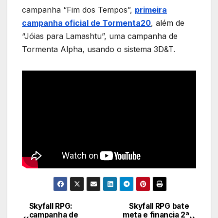
campanha “Fim dos Tempos”,
primeira
campanha oficial de Tormenta20
, além de
“Jóias para Lamashtu”, uma campanha de
Tormenta Alpha, usando o sistema 3D&T.
Skyfall RPG:
Skyfall RPG bate
Navegação
campanha de
meta e financia 2ª