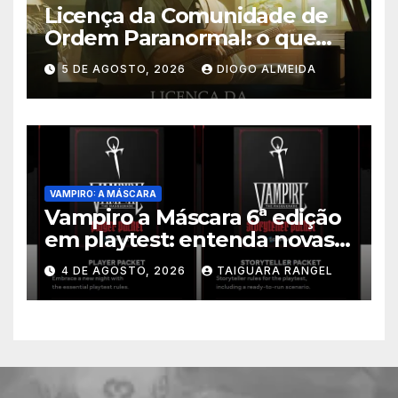
Licença da Comunidade de
Ordem Paranormal: o que
muda nos direitos autorais
5 DE AGOSTO, 2026
DIOGO ALMEIDA
VAMPIRO: A MÁSCARA
Vampiro a Máscara 6ª edição
em playtest: entenda novas
regras
4 DE AGOSTO, 2026
TAIGUARA RANGEL