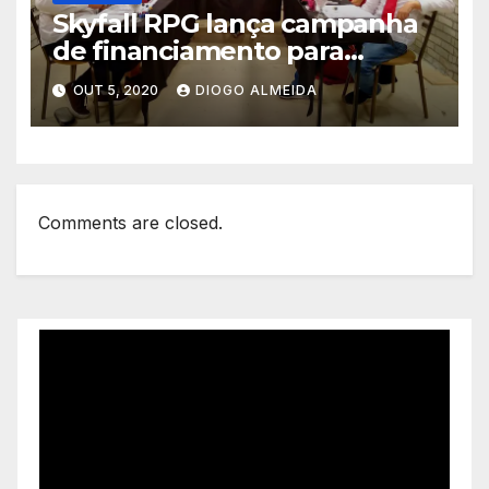
Skyfall RPG lança campanha
de financiamento para
segunda temporada com 25
OUT 5, 2020
DIOGO ALMEIDA
episódios
Comments are closed.