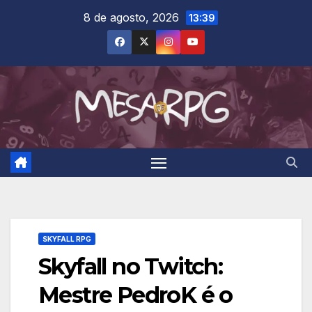
Skip
8 de agosto, 2026
13:39
to
content
SKYFALL RPG
Skyfall no Twitch:
Mestre PedroK é o