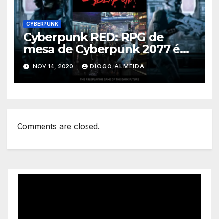
CYBERPUNK
Cyberpunk RED: RPG de
mesa de Cyberpunk 2077 é
lançado
NOV 14, 2020
DIOGO ALMEIDA
Comments are closed.