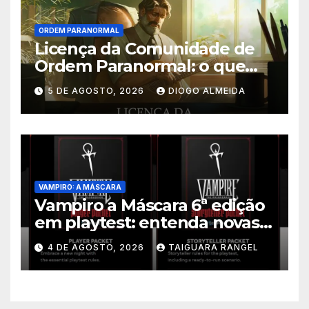
ORDEM PARANORMAL
Licença da Comunidade de
Ordem Paranormal: o que
muda nos direitos autorais
5 DE AGOSTO, 2026
DIOGO ALMEIDA
VAMPIRO: A MÁSCARA
Vampiro a Máscara 6ª edição
em playtest: entenda novas
regras
4 DE AGOSTO, 2026
TAIGUARA RANGEL