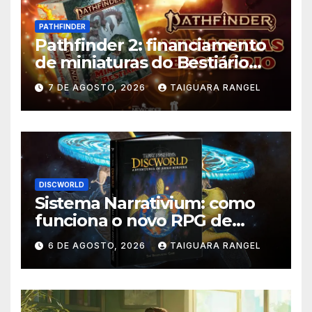
PATHFINDER
Pathfinder 2: financiamento
de miniaturas do Bestiário
supera meta no Catarse
7 DE AGOSTO, 2026
TAIGUARA RANGEL
DISCWORLD
Sistema Narrativium: como
funciona o novo RPG de
Discworld
6 DE AGOSTO, 2026
TAIGUARA RANGEL