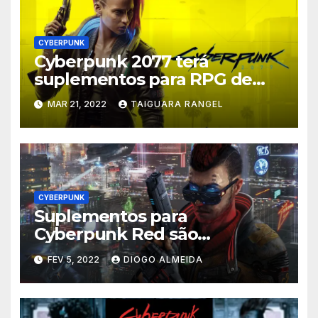
CYBERPUNK
Cyberpunk 2077 terá
suplementos para RPG de
mesa
MAR 21, 2022
TAIGUARA RANGEL
CYBERPUNK
Suplementos para
Cyberpunk Red são
anunciados para 2022
FEV 5, 2022
DIOGO ALMEIDA