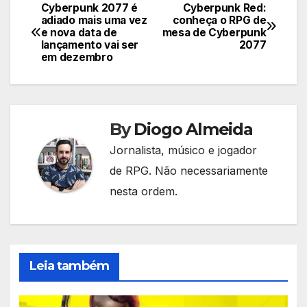
Cyberpunk 2077 é
Cyberpunk Red:
Navegação
adiado mais uma vez
conheça o RPG de
e nova data de
mesa de Cyberpunk
de
lançamento vai ser
2077
em dezembro
Post
By
Diogo Almeida
Jornalista, músico e jogador
de RPG. Não necessariamente
nesta ordem.
Leia também