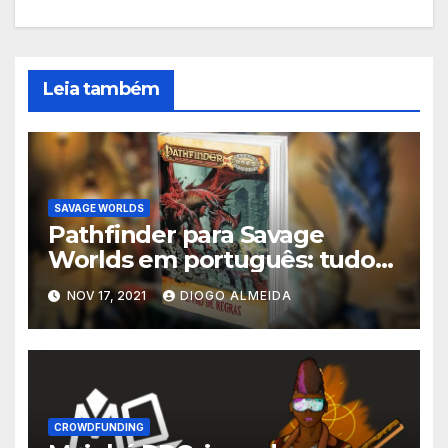
Leia também
SAVAGE WORLDS
Pathfinder para Savage
Worlds em português: tudo
sobre a adaptação
NOV 17, 2021
DIOGO ALMEIDA
CROWDFUNDING