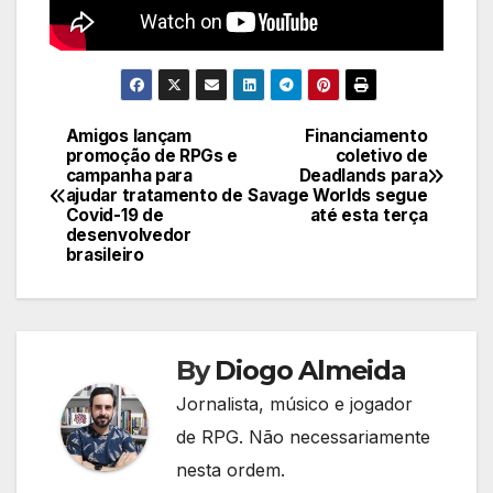
Amigos lançam
Financiamento
Navegação
promoção de RPGs e
coletivo de
campanha para
Deadlands para
de
ajudar tratamento de
Savage Worlds segue
Covid-19 de
até esta terça
Post
desenvolvedor
brasileiro
By
Diogo Almeida
Jornalista, músico e jogador
de RPG. Não necessariamente
nesta ordem.