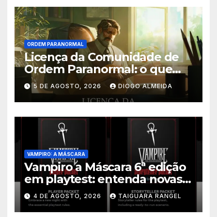
ORDEM PARANORMAL
Licença da Comunidade de
Ordem Paranormal: o que
muda nos direitos autorais
5 DE AGOSTO, 2026
DIOGO ALMEIDA
VAMPIRO: A MÁSCARA
Vampiro a Máscara 6ª edição
em playtest: entenda novas
regras
4 DE AGOSTO, 2026
TAIGUARA RANGEL