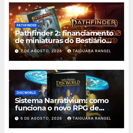
PATHFINDER
Pathfinder 2: financiamento
de miniaturas do Bestiário
supera meta no Catarse
7 DE AGOSTO, 2026
TAIGUARA RANGEL
DISCWORLD
Sistema Narrativium: como
funciona o novo RPG de
Discworld
6 DE AGOSTO, 2026
TAIGUARA RANGEL