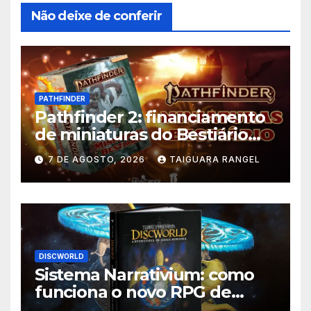
Não deixe de conferir
PATHFINDER
Pathfinder 2: financiamento
de miniaturas do Bestiário
supera meta no Catarse
7 DE AGOSTO, 2026
TAIGUARA RANGEL
DISCWORLD
Sistema Narrativium: como
funciona o novo RPG de
Discworld