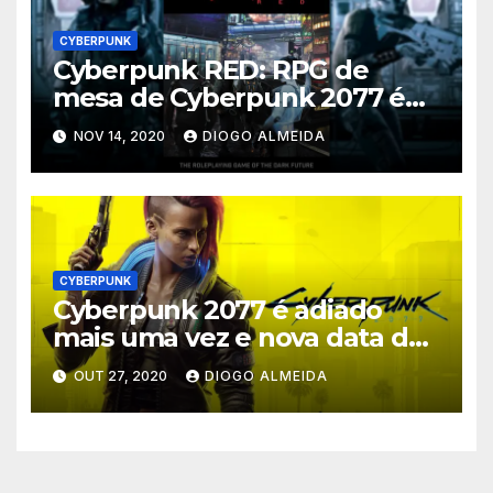
CYBERPUNK
Cyberpunk RED: RPG de
mesa de Cyberpunk 2077 é
lançado
NOV 14, 2020
DIOGO ALMEIDA
CYBERPUNK
Cyberpunk 2077 é adiado
mais uma vez e nova data de
lançamento vai ser em
OUT 27, 2020
DIOGO ALMEIDA
dezembro