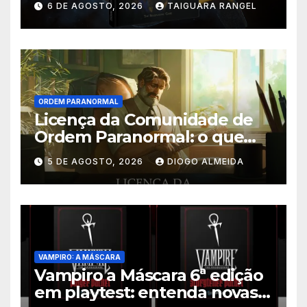
6 DE AGOSTO, 2026
TAIGUARA RANGEL
ORDEM PARANORMAL
Licença da Comunidade de
Ordem Paranormal: o que
muda nos direitos autorais
5 DE AGOSTO, 2026
DIOGO ALMEIDA
VAMPIRO: A MÁSCARA
Vampiro a Máscara 6ª edição
em playtest: entenda novas