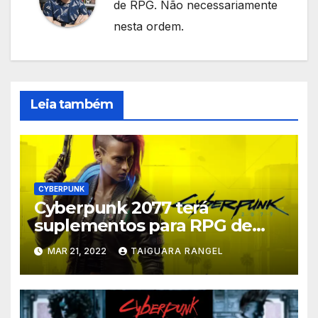
de RPG. Não necessariamente
nesta ordem.
Leia também
CYBERPUNK
Cyberpunk 2077 terá
suplementos para RPG de
mesa
MAR 21, 2022
TAIGUARA RANGEL