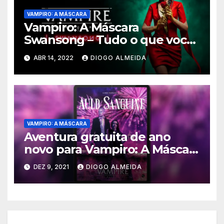
VAMPIRO: A MÁSCARA
Vampiro: A Máscara
Swansong – Tudo o que você
precisa saber sobre o jogo
ABR 14, 2022
DIOGO ALMEIDA
VAMPIRO: A MÁSCARA
Aventura gratuita de ano
novo para Vampiro: A Máscara
é lançada
DEZ 9, 2021
DIOGO ALMEIDA