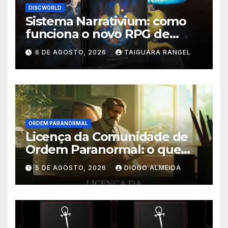
DISCWORLD
Sistema Narrativium: como
funciona o novo RPG de
Discworld
6 DE AGOSTO, 2026
TAIGUARA RANGEL
ORDEM PARANORMAL
Licença da Comunidade de
Ordem Paranormal: o que
muda nos direitos autorais
5 DE AGOSTO, 2026
DIOGO ALMEIDA