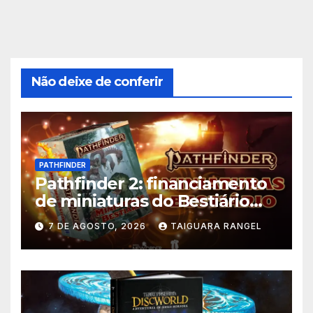
Não deixe de conferir
PATHFINDER
Pathfinder 2: financiamento
de miniaturas do Bestiário
supera meta no Catarse
7 DE AGOSTO, 2026
TAIGUARA RANGEL