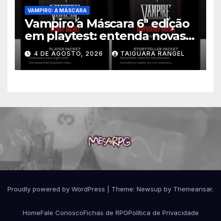
VAMPIRO: A MÁSCARA
Vampiro a Máscara 6ª edição
em playtest: entenda novas
regras
4 DE AGOSTO, 2026
TAIGUARA RANGEL
Proudly powered by WordPress
|
Theme:
Newsup
by
Themeansar
.
Home
Fale Conosco
Fichas de RPG
Política de Privacidade