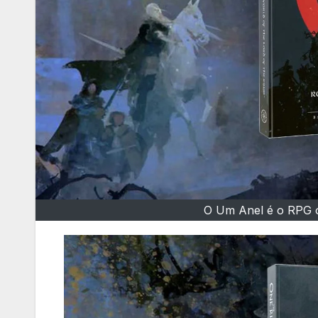
O Um Anel é o RPG o