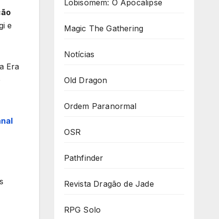
Lobisomem: O Apocalipse
ção
gi e
Magic The Gathering
Notícias
ra Era
e
Old Dragon
Ordem Paranormal
nal
OSR
Pathfinder
s
Revista Dragão de Jade
RPG Solo