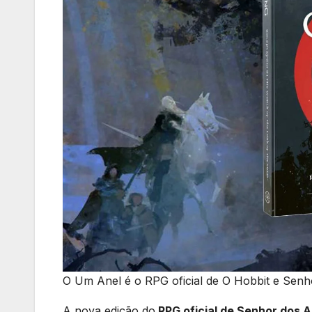
O Um Anel é o RPG oficial de O Hobbit e Senh
A nova edição do
RPG oficial de Senhor dos A