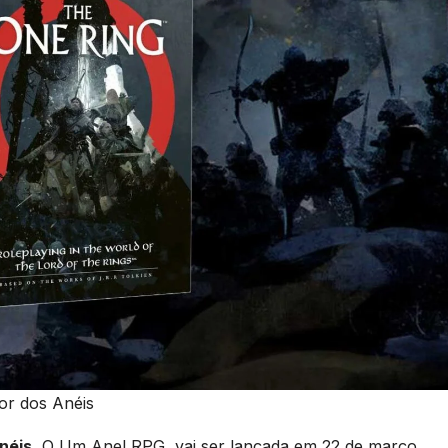
or dos Anéis
néis
, O Um Anel RPG, vai ser lançada em 22 de março,