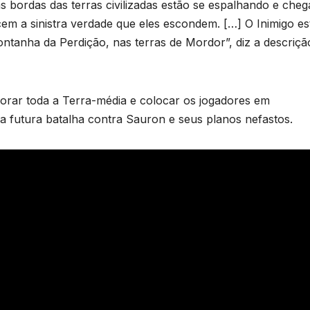
 bordas das terras civilizadas estão se espalhando e che
em a sinistra verdade que eles escondem. […] O Inimigo es
tanha da Perdição, nas terras de Mordor”, diz a descriçã
lorar toda a Terra-média e colocar os jogadores em
 futura batalha contra Sauron e seus planos nefastos.