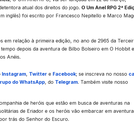
 detentora atual dos direitos do jogo.
O Um Anel RPG 2ª Edi
m inglês) foi escrito por Francesco Nepitello e Marco Mag
os em relação à primeira edição, no ano de 2965 da Tercei
 tempo depois da aventura de Bilbo Bolseiro em O Hobbit 
os Anéis.
o
Instagram
,
Twitter
e
Facebook
; se inscreva no nosso
ca
rupo do WhatsApp
, do
Telegram
. Também visite nosso
companhia de heróis que estão em busca de aventuras na
solitárias de Eriador e os heróis vão embarcar em aventura
s por trás do Senhor do Escuro.