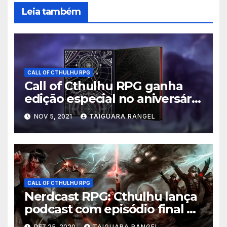
Leia também
CALL OF CTHULHU RPG
Call of Cthulhu RPG ganha
edição especial no aniversário
de 40 anos
NOV 5, 2021
TAIGUARA RANGEL
CALL OF CTHULHU RPG
Nerdcast RPG: Cthulhu lança
podcast com episódio final da
campanha; Ouça todos
DEZ 25, 2020
TAIGUARA RANGEL