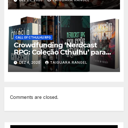
CALL OF CTHULHU RPG
Crowdfunding ‘Nerdcast
RPG: Coleção Cthulhu’ para
financiar romance e HQ é
DEZ 4, 2020
TAIGUARA RANGEL
aberto
Comments are closed.