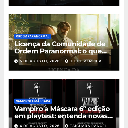
ORDEM PARANORMAL
Licença da Comunidade de
Ordem Paranormal: o que
muda nos direitos autorais
5 DE AGOSTO, 2026
DIOGO ALMEIDA
VAMPIRO: A MÁSCARA
Vampiro a Máscara 6ª edição
em playtest: entenda novas
regras
4 DE AGOSTO, 2026
TAIGUARA RANGEL