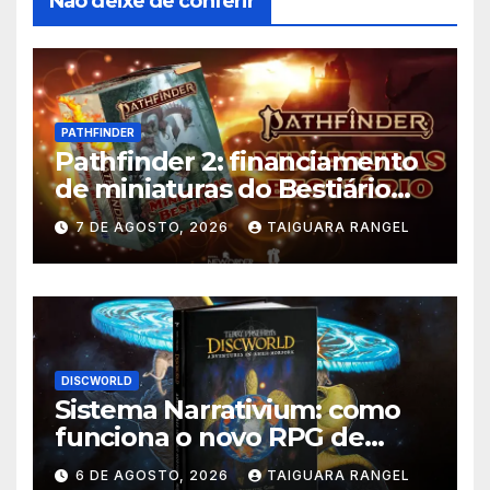
Não deixe de conferir
PATHFINDER
Pathfinder 2: financiamento
de miniaturas do Bestiário
supera meta no Catarse
7 DE AGOSTO, 2026
TAIGUARA RANGEL
DISCWORLD
Sistema Narrativium: como
funciona o novo RPG de
Discworld
6 DE AGOSTO, 2026
TAIGUARA RANGEL